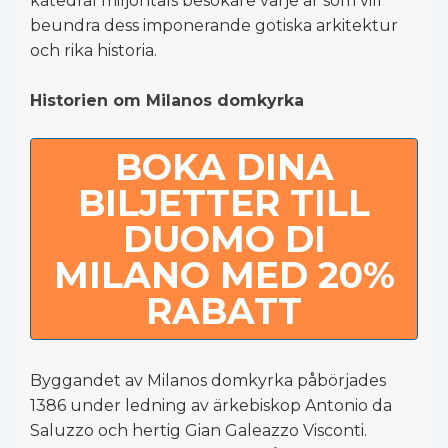
katedral miljontals besökare varje år som vill
beundra dess imponerande gotiska arkitektur
och rika historia.
Historien om Milanos domkyrka
BOKA DINA
BILJETTER TILL
DUOMO DI
MILANO MED 20%
RABATT
Byggandet av Milanos domkyrka påbörjades
1386 under ledning av ärkebiskop Antonio da
Saluzzo och hertig Gian Galeazzo Visconti.