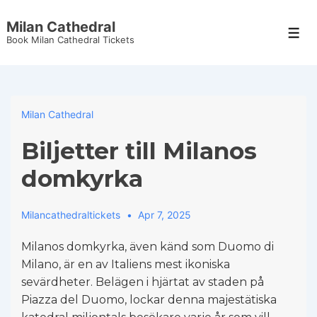
↓
Milan Cathedral
Skip
Men
Book Milan Cathedral Tickets
to
Main
Content
Milan Cathedral
Biljetter till Milanos
domkyrka
Milancathedraltickets
Apr 7, 2025
Milanos domkyrka, även känd som Duomo di
Milano, är en av Italiens mest ikoniska
sevärdheter. Belägen i hjärtat av staden på
Piazza del Duomo, lockar denna majestätiska