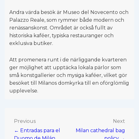
Andra värda besök är Museo del Novecento och
Palazzo Reale, som rymmer både modern och
renässanskonst. Området är också fullt av
historiska kaféer, typiska restauranger och
exklusiva butiker.
Att promenera runt i de närliggande kvarteren
ger möjlighet att upptäcka lokala pärlor som
små konstgallerier och mysiga kaféer, vilket gör
besöket till Milanos domkyrka till en oförglömlig
upplevelse.
Post
Previous
Next
← Entradas para el
Milan cathedral bag
navigation
Duomo de Milán
policy →