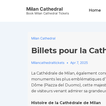
↓
Main
Milan Cathedral
Skip
Home
Navigation
Book Milan Cathedral Tickets
to
Main
Content
Milan Cathedral
Billets pour la Ca
Milancathedraltickets
Apr 7, 2025
La Cathédrale de Milan, également con
monuments les plus emblématiques d’Ita
Dôme (Piazza del Duomo), cette majest
de visiteurs venant admirer sa grandeur
Histoire de la Cathédrale de Milan